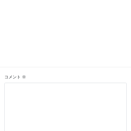
コメントを残す
メールアドレスが公開されることはありません。
※
が付いている
欄は必須項目です
コメント
※