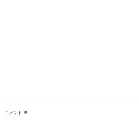
コメントを残す
メールアドレスが公開されることはありません。
※
が付いている
欄は必須項目です
コメント
※